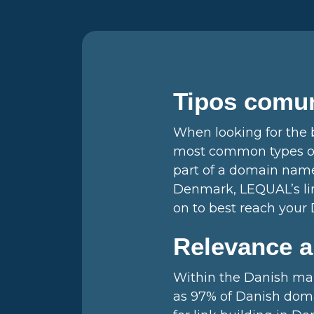
Tipos comu
When looking for the b
most common types of 
part of a domain name
Denmark, LEQUAL’s lin
on to best reach your
Relevance an
Within the Danish mark
as 97% of Danish doma