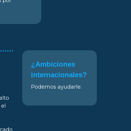
s por
¿Ambiciones
internacionales?
Podemos ayudarle.
alto
 el
rcado