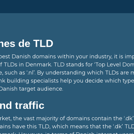
nes de TLD
est Danish domains within your industry, it is im
TLDs in Denmark. TLD stands for ‘Top Level Domai
, such as ‘.nl’. By understanding which TLDs are 
k building specialists help you decide which type
 Danish target audience.
d traffic
et, the vast majority of domains contain the ‘.dk’
ins have this TLD, which means that the ‘.dk’ TLD