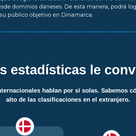
esde dominios daneses. De esta manera, podrá log
 su público objetivo en Dinamarca.
s estadísticas le con
internacionales hablan por sí solas. Sabemos c
alto de las clasificaciones en el extranjero.