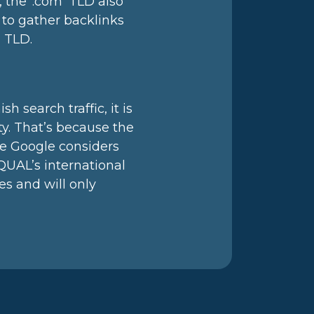
 the ‘.com’ TLD also
nt to gather backlinks
’ TLD.
 search traffic, it is
ty. That’s because the
re Google considers
EQUAL’s international
es and will only