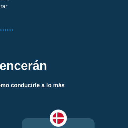
rar
vencerán
ómo conducirle a lo más