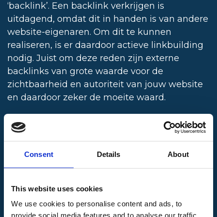
‘backlink’. Een backlink verkrijgen is
uitdagend, omdat dit in handen is van andere
website-eigenaren. Om dit te kunnen
realiseren, is er daardoor actieve linkbuilding
nodig. Juist om deze reden zijn externe
backlinks van grote waarde voor de
zichtbaarheid en autoriteit van jouw website
en daardoor zeker de moeite waard.
Wanneer veel externe domeinen naar jouw
website verwijzen, geeft dit namelijk een
signaal af aan de zoekmachine dat jouw
Consent
Details
About
webpagina’s relevante informatie bevatten.
Dit laat aan Google zien dat deze
webpagina’s belangrijk zijn voor gerelateerde
This website uses cookies
zoekopdrachten. Ook hier speelt de
We use cookies to personalise content and ads, to
gebruikerservaring een cruciale rol: wanneer
provide social media features and to analyse our traffic.