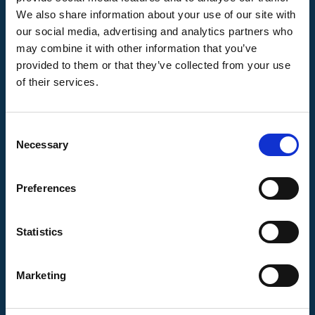
internetgebruikers op jouw website
We also share information about your use of our site with
interessante informatie kunnen vinden, is het
our social media, advertising and analytics partners who
voor de zoekmachine van belang om jouw
may combine it with other information that you’ve
provided to them or that they’ve collected from your use
website hoog in de zoekresultaten te tonen.
of their services.
Uiteindelijk wil Google immers dat bezoekers
tevreden zijn met de informatie die zij via de
zoekmachine kunnen vinden, zodat zij deze
Consent
vaker gaan gebruiken. Door het vergaren van
Necessary
Selection
externe backlinks, zal jouw website dus hoger
in de zoekresultaten komen te staan en
Preferences
daardoor groeien in zichtbaarheid.
Statistics
Marketing