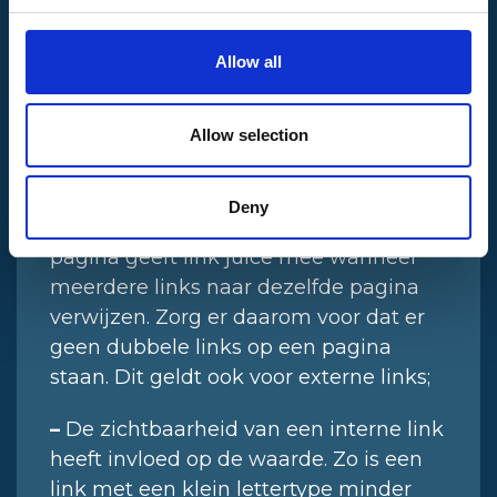
naartoe verwijzen, zal via interne links
ook meer linkjuice doorgeven;
Allow all
–
Interne links die vaker op jouw
website worden gebruikt, geven de
Allow selection
pagina waar naartoe gelinkt wordt
meer waarde;
Deny
–
Alleen de bovenste link op een
pagina geeft link juice mee wanneer
meerdere links naar dezelfde pagina
verwijzen. Zorg er daarom voor dat er
geen dubbele links op een pagina
staan. Dit geldt ook voor externe links;
–
De zichtbaarheid van een interne link
heeft invloed op de waarde. Zo is een
link met een klein lettertype minder