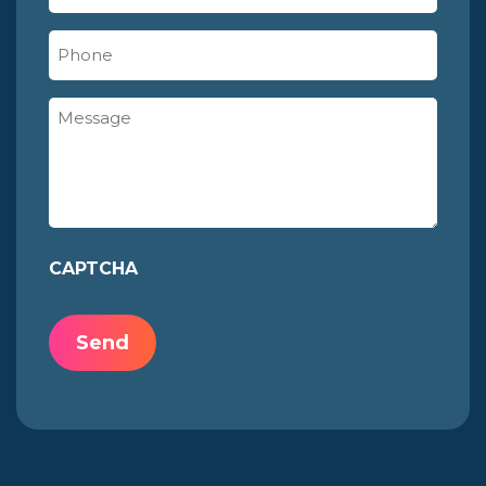
mail
(Vereist)
Phone
Message
CAPTCHA