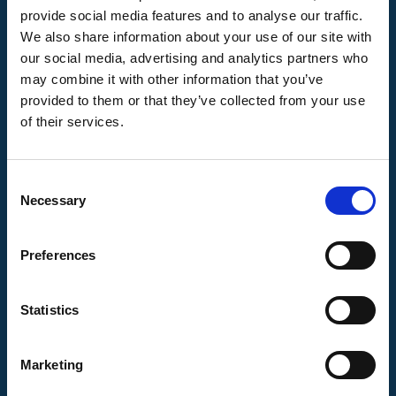
Omdat de content om de link heen ook
provide social media features and to analyse our traffic.
erg belangrijk is voor Google, zal je met
We also share information about your use of our site with
een content link in de meeste gevallen
our social media, advertising and analytics partners who
meer linkjuice meegeven dan met een
may combine it with other information that you’ve
navigatie link, ook al is het verschil
provided to them or that they’ve collected from your use
of their services.
aanzienlijk klein. Content links worden
ook gebruikt bij externe linkbuilding. In
dat geval bevindt de content waarin de
Consent
link is verwerkt zich dus op een externe
Necessary
Selection
website.
Preferences
Bij het implementeren van interne
links voor het generen van linkjuice
SEO, zijn er een aantal punten om
Statistics
rekening mee te houden:
Marketing
–
Een pagina waar veel externe links