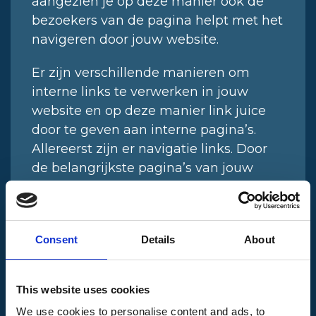
aangezien je op deze manier ook de
bezoekers van de pagina helpt met het
navigeren door jouw website.
Er zijn verschillende manieren om
interne links te verwerken in jouw
website en op deze manier link juice
door te geven aan interne pagina’s.
Allereerst zijn er navigatie links. Door
de belangrijkste pagina’s van jouw
website in de navigatiebalk te
vermelden, genereer je van iedere
pagina op de website een interne link
Consent
Details
About
naar die belangrijkste pagina’s. Links in
het menu zijn daardoor dus erg veel
waard. Daarnaast kun je
This website uses cookies
gebruikmaken van content links.
We use cookies to personalise content and ads, to