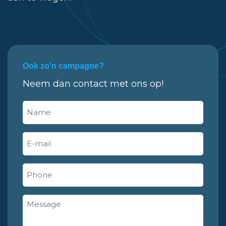
Ook zo'n campagne?
Neem dan contact met ons op!
Name
(Vereist)
E-
mail
(Vereist)
Phone
Message