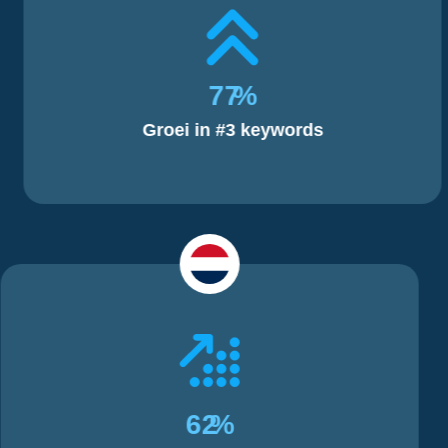
77
%
Groei in #3 keywords
62
%