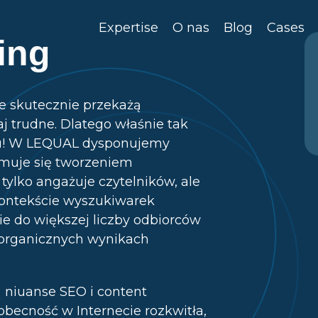
Expertise
O nas
Blog
Cases
ing
re skutecznie przekażą
 trudne. Dlatego właśnie tak
gu! W LEQUAL dysponujemy
muje się tworzeniem
 tylko angażuje czytelników, ale
kontekście wyszukiwarek
ie do większej liczby odbiorców
 organicznych wynikach
 niuanse SEO i content
obecność w Internecie rozkwitła,