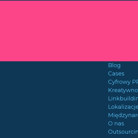
Blog
Cases
Cyfrowy P
Kreatywno
Linkbuildi
Lokalizacj
Międzynar
O nas
Outsourcin