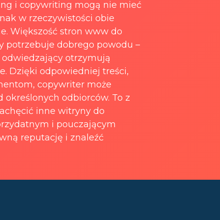
ding i copywriting mogą nie mieć
dnak w rzeczywistości obie
ane. Większość stron www do
ny potrzebuje dobrego powodu –
 odwiedzający otrzymują
e. Dzięki odpowiedniej treści,
mentom, copywriter może
d określonych odbiorców. To z
zachęcić inne witryny do
 przydatnym i pouczającym
ną reputację i znaleźć