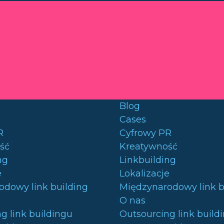
Blog
Cases
R
Cyfrowy PR
ść
Kreatywność
ng
Linkbuilding
e
Lokalizacje
odowy link building
Międzynarodowy link b
O nas
g link buildingu
Outsourcing link build