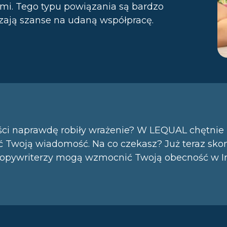
mi. Tego typu powiązania są bardzo
ają szanse na udaną współpracę.
eści naprawdę robiły wrażenie? W LEQUAL chętni
ać Twoją wiadomość. Na co czekasz? Już teraz skon
 copywriterzy mogą wzmocnić Twoją obecność w In