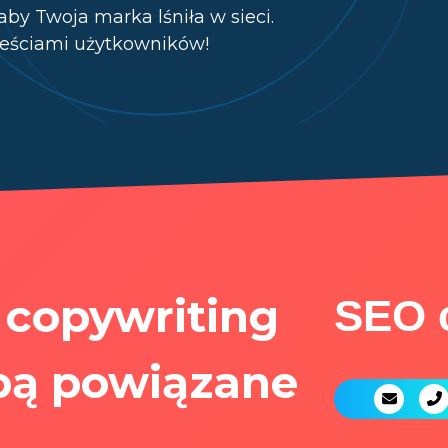
y Twoja marka lśniła w sieci.
reściami użytkowników!
i copywriting
SEO 
obą powiązane