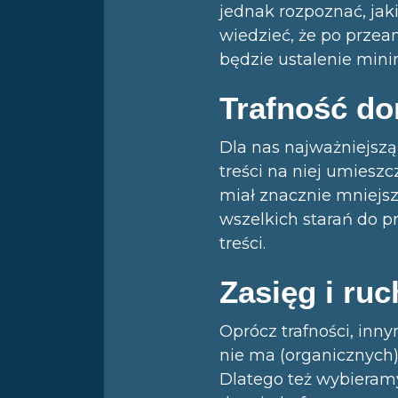
jednak rozpoznać, jak
wiedzieć, że po prze
będzie ustalenie mini
Trafność do
Dla nas najważniejszą
treści na niej umiesz
miał znacznie mniejsz
wszelkich starań do p
treści.
Zasięg i ruc
Oprócz trafności, inn
nie ma (organicznych)
Dlatego też wybieram