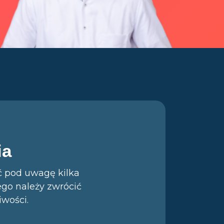
ia
ć pod uwagę kilka
ego należy zwrócić
iwości.