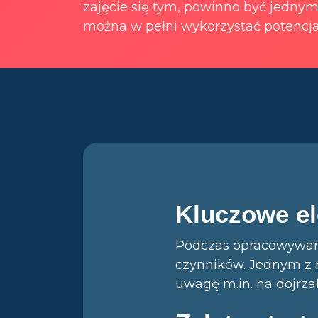
zajęcie się tym, powinno być jednym
można w pełni wykorzystać potencjał
Kluczowe el
Podczas opracowywani
czynników. Jednym z n
uwagę m.in. na dojrza