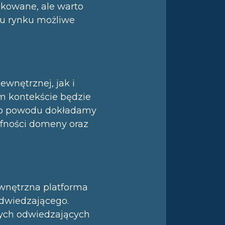
ikowane, ale warto
iu rynku możliwe
ewnętrznej, jak i
m kontekście będzie
tego powodu dokładamy
afności domeny oraz
ewnętrzna platforma
odwiedzającego.
nych odwiedzających