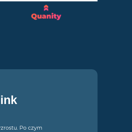
link
wzrostu. Po czym