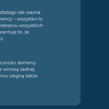
 dlatego tak ważna
rencji – wszystko to
zebraniu wszystkich
antuje to, że
i.
oczności domeny.
e wniosą żadnej
zeniu ulegną także